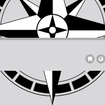
Read
our
Blog