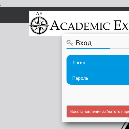
;
К
основному
содержимому
Вход
Восстановление забытого пар